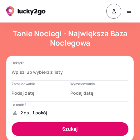
Tanie Noclegi - Największa Baza
Noclegowa